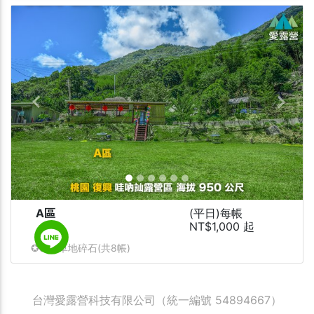
Previous
Next
A區
(平日)每帳
NT$1,000 起
✪5X8草地碎石(共8帳)
台灣愛露營科技有限公司（統一編號 54894667）