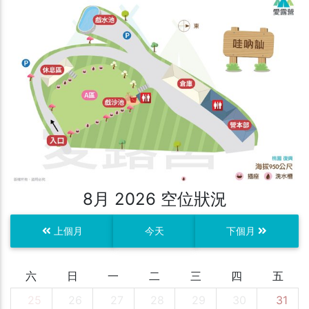
8月 2026 空位狀況
上個月
今天
下個月
六
日
一
二
三
四
五
25
26
27
28
29
30
31