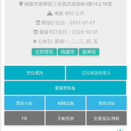
桃園市復興區三光里武道能敢4鄰14之18號
海拔 950 公尺
開放訂位日：2021-07-27
最後可訂位日：2026-10-31
公休日: 星期一, 二, 三, 四, 五
北部營區
桃園市
復興區
空位查詢
訂位前請先登入
愛露營客服
營區介紹
相關設施
營區須知
FB
天氣預測
交通資訊/導航