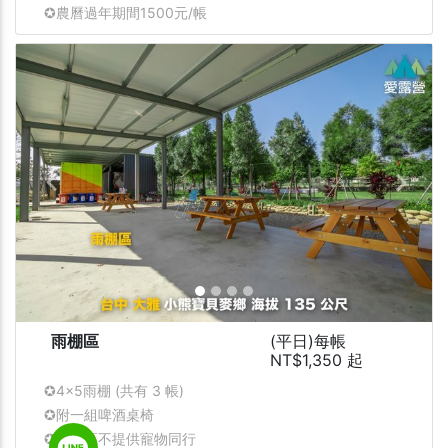
✪農曆過年期間
1500元/帳
Previous
Next
雨棚區
(平日)每帳
NT$1,350 起
✪4x5雨棚 (共有 3 帳)
✪附一組啤酒桌椅
✪本營區不提供寵物同行