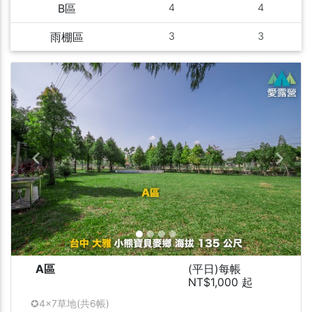
B區
4
4
雨棚區
3
3
Previous
Next
A區
(平日)每帳
NT$1,000 起
✪4x7草地(共6帳)