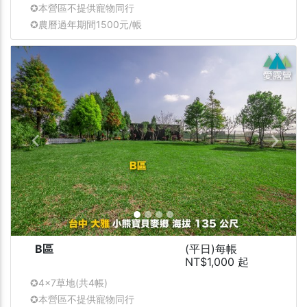
✪本營區不提供寵物同行
✪農曆過年期間
1500元/帳
Previous
Next
B區
(平日)每帳
NT$1,000 起
✪
4x7
草地(共4帳)
✪本營區不提供寵物同行