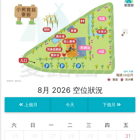
8月 2026 空位狀況
上個月
今天
下個月
六
日
一
二
三
四
五
25
26
27
28
29
30
31